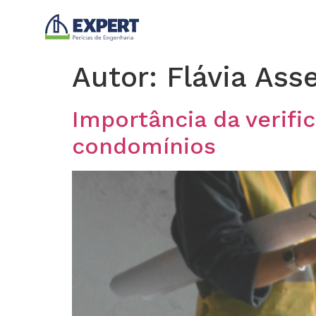
Autor:
Flávia Ass
Importância da verif
condomínios