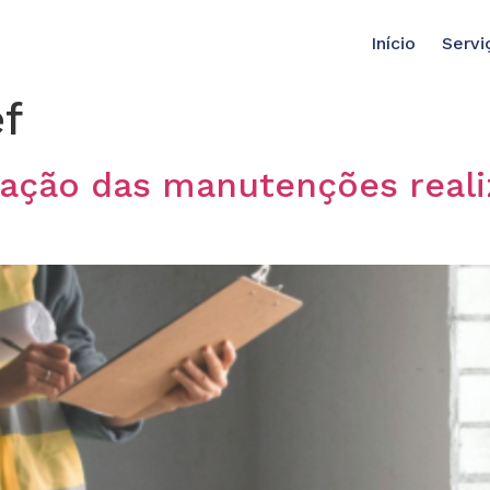
Início
Servi
ef
icação das manutenções real