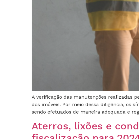
A verificação das manutenções realizadas p
dos imóveis. Por meio dessa diligência, os 
sendo efetuados de maneira adequada e regul
Aterros, lixões e con
fiscalização para 202