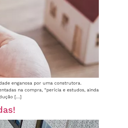
dade enganosa por uma construtora.
entadas na compra, “perícia e estudos, ainda
odução […]
das!